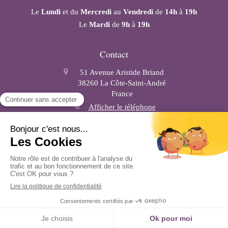
Le
Lundi
et du
Mercredi
au
Vendredi
de
14h
à
19h
Le
Mardi
de
9h
à
19h
Contact
51 Avenue Aristide Briand
38260
La Côte-Saint-André
France
Afficher le téléphone
Plan du site
Mentions légales
Politique de confidentialité
Création et référencement du site par Simplébo
Ce site a été créé grâce à
RESALIB