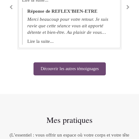
Lire la suite...
po
Lir
une
Réponse de REFLEX'BIEN-ETRE
pa
Merci beaucoup pour votre retour. Je suis
com
ravie que cette séance vous ait apporté
est
détente et bien-être. Au plaisir de vous
gen
e
accueillir de nouveau pour un autre moment
Lire la suite...
êt
tre
de ressourcement.
pro
re
s
pro
Découvrir les autres témoignages
de 
vit
b
Mes pratiques
(L’essentiel : vous offrir un espace où votre corps et votre tête