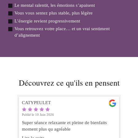
Le mental ralentit, les émotions s’apaisent
Vous vous sentez plus stable, plus légère
L’énergie revient progressivement
Vous retrouvez votre place… et un vrai sentiment
d’alignement
Découvrez ce qu'ils en pensent
CATYPEULET
sau
Publié le 10 Juin 2026
Publ
 su
Super séance relaxante et pleine de bienfaits
Je
moment plus qu agréable
fe
Inc