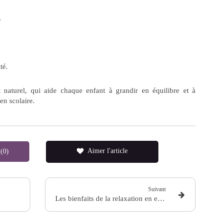
,
té.
aturel, qui aide chaque enfant à grandir en équilibre et à
en scolaire.
Aimer l'article
 (0)
Suivant
Les bienfaits de la relaxation en entreprise