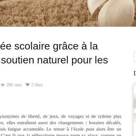
rée scolaire grâce à la
R
 soutien naturel pour les
D
266 vues
2 likes
ynonymes de liberté, de jeux, de voyages et de rythme plus
n, elles entraînent aussi des changements : horaires décalés,
fois fatigue accumulée. Le retour à l’école peut alors être un
. C’est là que
la réflexologie
trouve toute sa place, comme un