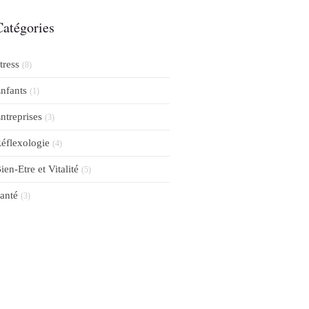
Catégories
tress
(8)
nfants
(1)
ntreprises
(3)
éflexologie
(4)
ien-Etre et Vitalité
(5)
anté
(3)