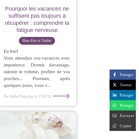
Pourquoi les vacances ne
suffisent pas toujours à
récupérer : comprendre la
fatigue nerveuse
Bien-Etre et Vitalité
En bref
Vous attendiez vos vacances avec
impatience. Dormir davantage,
ralentir le rythme, profiter de vos
Partager
proches... Pourtant, après
Twitter
quelques jours, vous v...
⟶
Partager
Par Réflex'Bien-Etre
le 27/07/26
Partager
Envoyer
Copier