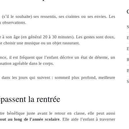
(s’il le souhaite) ses ressentis, ses craintes ou ses envies. Les
s observations.
S
e à son âge (en général 20 à 30 minutes). Les gestes sont doux,
E
e choisir une musique ou un objet rassurant.
E
nce, il est fréquent que l’enfant décrive un état de détente, un
R
sation agréable dans le corps.
B
 dans les jours qui suivent : sommeil plus profond, meilleure
S
passent la rentrée
re bénéfique juste avant le retour en classe, elle peut aussi
ut au long de l’année scolaire
. Elle aide l’enfant à traverser